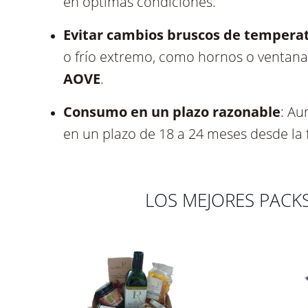
sensoriales de los aceites. Asegúrate d
exposición a la luz.
Envase bien cerrado
: Después de cada
aire, lo que puede provocar oxidación
en óptimas condiciones.
Evitar cambios bruscos de tempera
o frío extremo, como hornos o ventanas
AOVE
.
Consumo en un plazo razonable
: Au
en un plazo de 18 a 24 meses desde la 
LOS MEJORES PACK