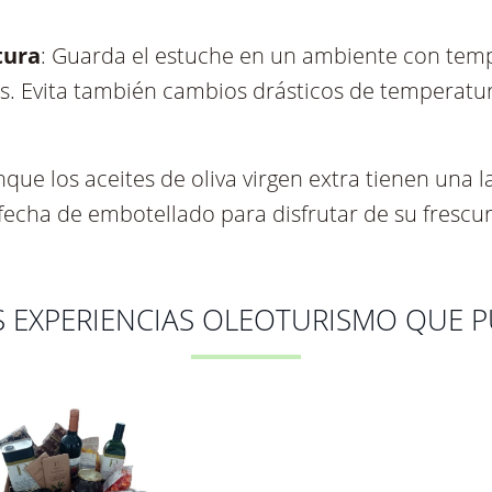
e que el estuche esté cerrado y resguardado en un
 uso, asegúrate de que las botellas estén bien c
 y pérdida de frescura. Los tapones deben estar 
tura
: Guarda el estuche en un ambiente con tempe
. Evita también cambios drásticos de temperatura
nque los aceites de oliva virgen extra tienen una 
fecha de embotellado para disfrutar de su frescu
S EXPERIENCIAS OLEOTURISMO QUE 