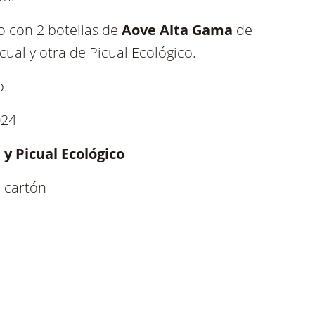
 ml
o con 2 botellas de
Aove Alta Gama
de
ual y otra de Picual Ecológico.
o.
024
 y Picual Ecológico
e cartón