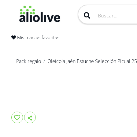
Mis marcas favoritas
Pack regalo
Oleícola Jaén Estuche Selección Picual 2
Únete a Aliolive
.
Comparte con tus amigos para que se unan 
juntos pongamos en valor el AOVE y el medio 