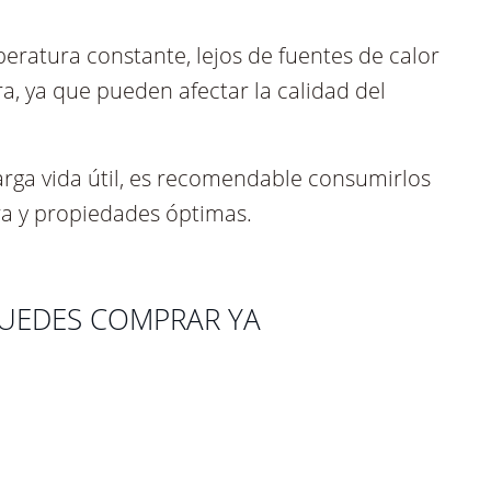
 lugar oscuro o en una estantería sin
erradas para minimizar el contacto con el
firmemente colocados para mantener el aceite
ratura constante, lejos de fuentes de calor
, ya que pueden afectar la calidad del
larga vida útil, es recomendable consumirlos
ra y propiedades óptimas.
PUEDES COMPRAR YA